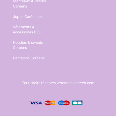
Manteaux & Vestes
Coréens
Jupes Coréennes
Vêtements &
accessoires BTS
Hoodies & sweats
Coréens
Pantalons Coréens
Tout droits réservés vetement-coreen.com