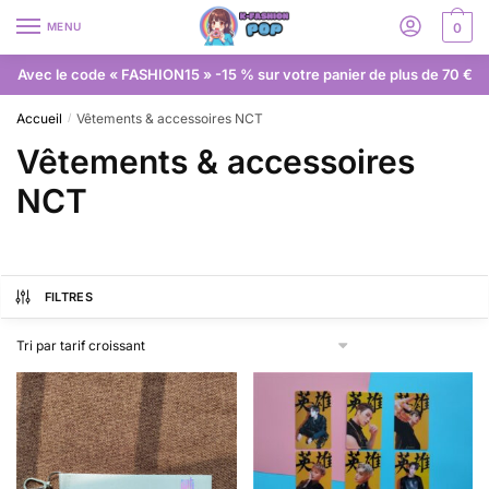
MENU
0
Avec le code « FASHION15 » -15 % sur votre panier de plus de 70 €
Accueil
Vêtements & accessoires NCT
/
Vêtements & accessoires
NCT
FILTRES