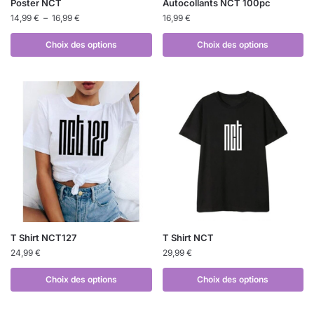
Poster NCT
Autocollants NCT 100pc
14,99
€
–
16,99
€
16,99
€
Choix des options
Choix des options
T Shirt NCT127
T Shirt NCT
24,99
€
29,99
€
Choix des options
Choix des options