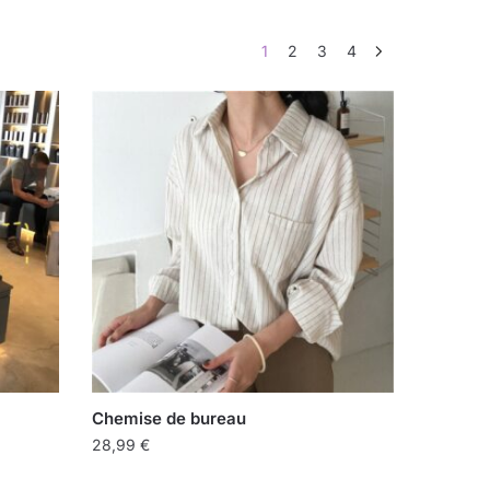
1
2
3
4
Chemise de bureau
28,99
€