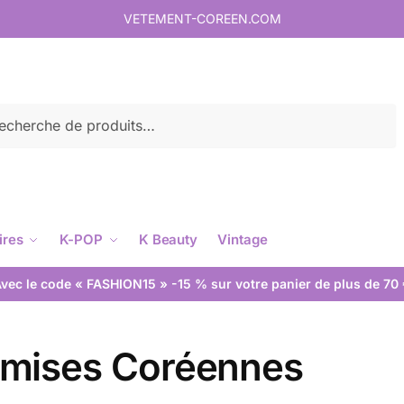
VETEMENT-COREEN.COM
rche
ires
K-POP
K Beauty
Vintage
vec le code « FASHION15 » -15 % sur votre panier de plus de 70
mises Coréennes