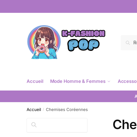
Reche
Accueil
Mode Homme & Femmes
Accesso
A
Accueil
Chemises Coréennes
/
Che
Rechercher