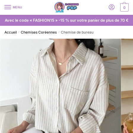
MENU
0
Avec le code « FASHION15 » -15 % sur votre panier de plus de 70 €
Accueil
Chemises Coréennes
Chemise de bureau
/
/