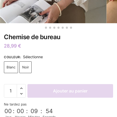
Chemise de bureau
28,99
€
Sélectionne
COULEUR
:
Blanc
Noir
Ajouter au panier
Ne tardez pas
00
:
00
:
09
:
54
Jour
Heures
Minutes
Seconde