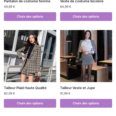
Pantalon de costume femme
Veste de costume bicolore
49,99
€
64,99
€
Choix des options
Choix des options
Tailleur Plaid Haute Qualité
Tailleur Veste et Jupe
80,99
€
91,99
€
Choix des options
Choix des options