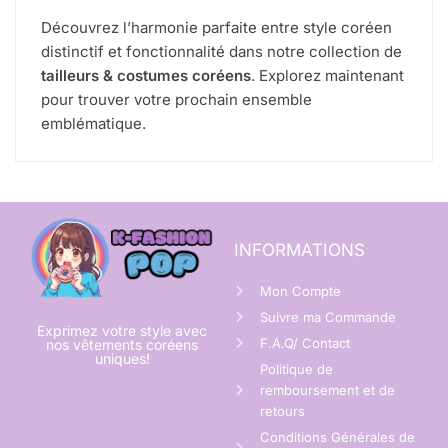
Découvrez l’harmonie parfaite entre style coréen
distinctif et fonctionnalité dans notre collection de
tailleurs & costumes coréens
. Explorez maintenant
pour trouver votre prochain ensemble
emblématique.
INFORMATIONS
Mon Compte
Suivre ma Commande
Exprimez votre style avec
F.A.Q/ Contact
nos vêtements coréens
uniques!
Politique de
remboursement et de
retours
Conditions Générales de