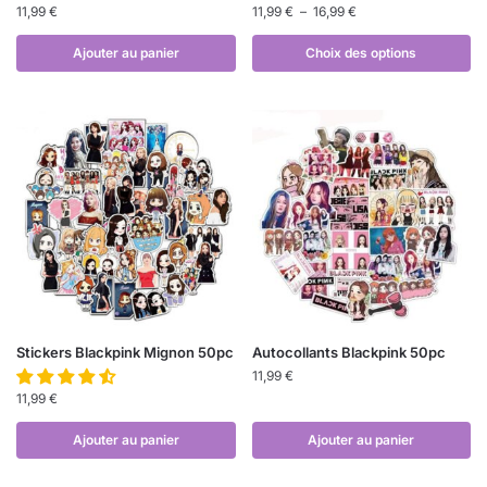
11,99
€
11,99
€
–
16,99
€
Ajouter au panier
Choix des options
Stickers Blackpink Mignon 50pc
Autocollants Blackpink 50pc
11,99
€
11,99
€
Ajouter au panier
Ajouter au panier