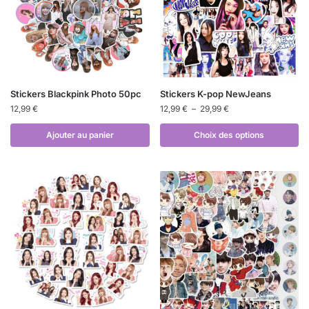
Stickers Blackpink Photo 50pc
Stickers K-pop NewJeans
12,99
€
12,99
€
–
29,99
€
Ajouter au panier
Choix des options