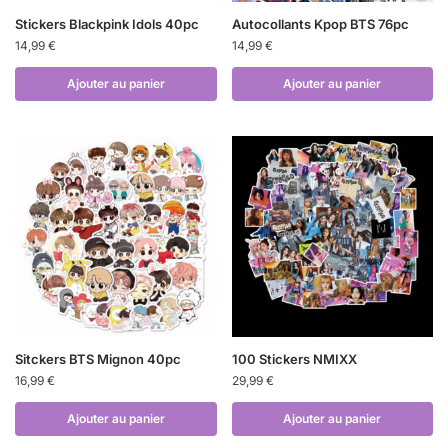
Stickers Blackpink Idols 40pc
Autocollants Kpop BTS 76pc
14,99
€
14,99
€
Ajouter au panier
Ajouter au panier
Sitckers BTS Mignon 40pc
100 Stickers NMIXX
16,99
€
29,99
€
Ajouter au panier
Ajouter au panier