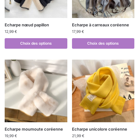
Echarpe nœud papillon
Echarpe à carreaux coréenne
12,99
€
17,99
€
Choix des options
Choix des options
Echarpe moumoute coréenne
Echarpe unicolore coréenne
19,99
€
21,99
€