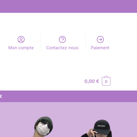
Mon compte
Contactez-nous
Paiement
0,00
€
0
 €