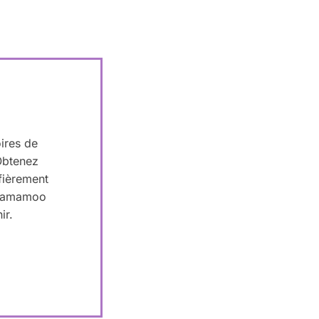
ires de
Obtenez
fièrement
r Mamamoo
ir.