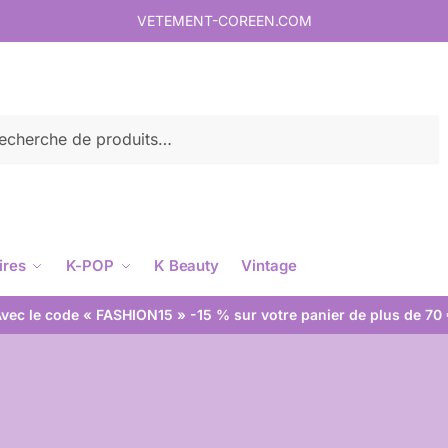
VETEMENT-COREEN.COM
rche
ires
K-POP
K Beauty
Vintage
vec le code « FASHION15 » -15 % sur votre panier de plus de 70