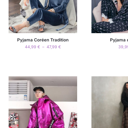
Pyjama Coréen Tradition
Pyjama 
44,99
€
–
47,99
€
39,