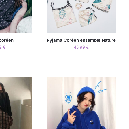
coréen
Pyjama Coréen ensemble Nature
99
€
45,99
€