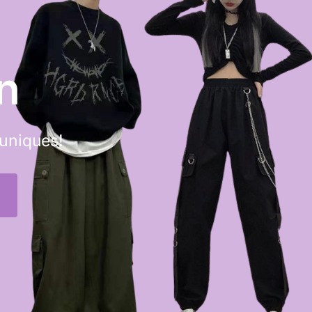
n
 uniques!