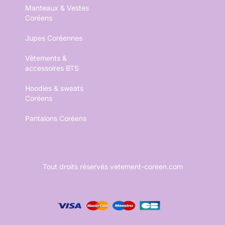
Manteaux & Vestes
Coréens
Jupes Coréennes
Vêtements &
accessoires BTS
Hoodies & sweats
Coréens
Pantalons Coréens
Tout droits réservés vetement-coreen.com