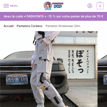
MENU
0
Avec le code « FASHION15 » -15 % sur votre panier de plus de 70 €
Accueil
Pantalons Coréens
Pantalon Streetwear Slim
/
/