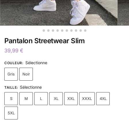
Pantalon Streetwear Slim
39,99
€
Sélectionne
COULEUR
:
Gris
Noir
Sélectionne
TAILLE
:
S
M
L
XL
XXL
XXXL
4XL
5XL