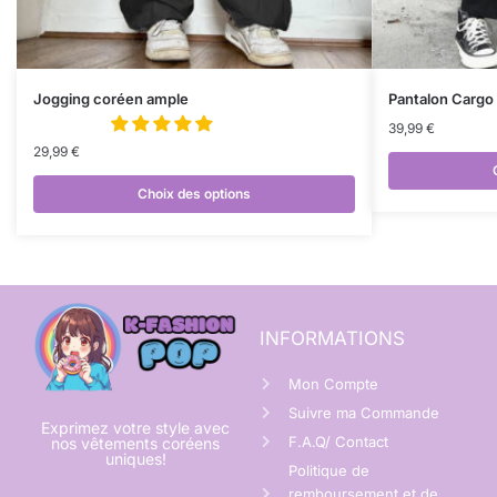
Jogging coréen ample
Pantalon Cargo
39,99
€
29,99
€
Choix des options
INFORMATIONS
Mon Compte
Suivre ma Commande
Exprimez votre style avec
F.A.Q/ Contact
nos vêtements coréens
uniques!
Politique de
remboursement et de