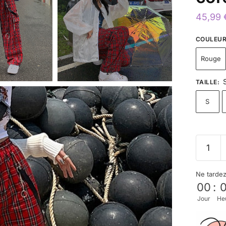
45,99
COULEU
Rouge
TAILLE
:
S
Ne tarde
00
:
Jour
He