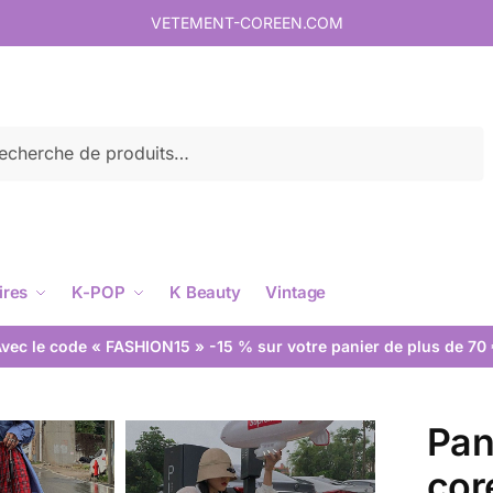
VETEMENT-COREEN.COM
rche
ires
K-POP
K Beauty
Vintage
vec le code « FASHION15 » -15 % sur votre panier de plus de 70
Pan
cor