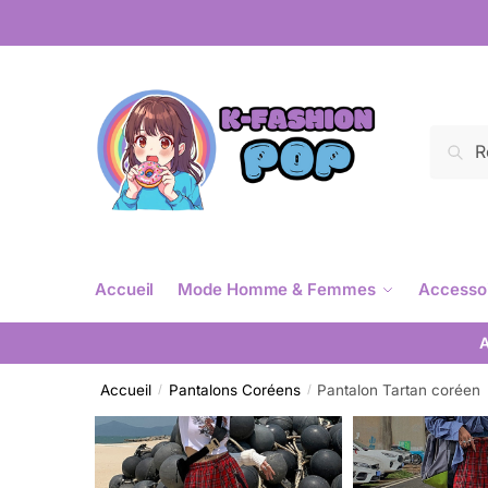
Reche
Accueil
Mode Homme & Femmes
Accesso
A
Accueil
Pantalons Coréens
Pantalon Tartan coréen
/
/