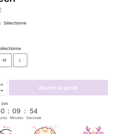
€
Sélectionne
R
:
Sélectionne
M
L
Ajouter au panier
z pas
00
:
09
:
53
ures
Minutes
Seconde