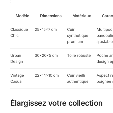
:
Modèle
Dimensions
Matériaux
Carac
Classique
25x15x7 cm
Cuir
Multipoc
Chic
synthétique
bandouli
premium
ajustable
Urban
30x20x5 cm
Toile robuste
Poche ant
Design
design é
Vintage
22x14x10 cm
Cuir vieilli
Aspect ré
Casual
authentique
poignée 
Élargissez votre collection