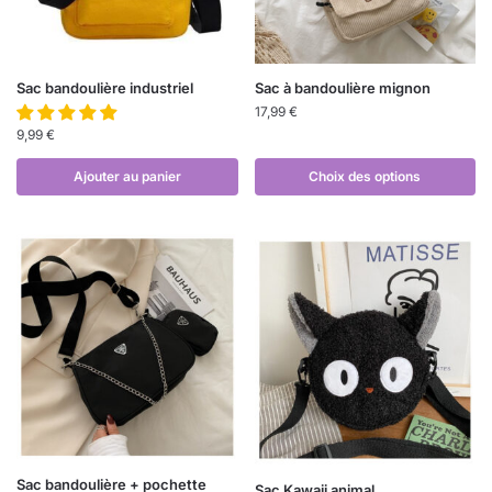
Sac bandoulière industriel
Sac à bandoulière mignon
17,99
€
9,99
€
Ajouter au panier
Choix des options
Sac bandoulière + pochette
Sac Kawaii animal