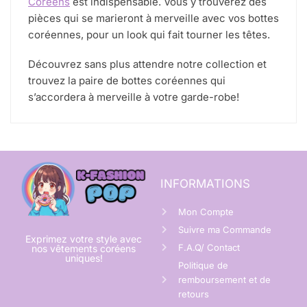
Coréens
est indispensable. Vous y trouverez des
pièces qui se marieront à merveille avec vos bottes
coréennes, pour un look qui fait tourner les têtes.
Découvrez sans plus attendre notre collection et
trouvez la paire de bottes coréennes qui
s’accordera à merveille à votre garde-robe!
INFORMATIONS
Mon Compte
Suivre ma Commande
Exprimez votre style avec
F.A.Q/ Contact
nos vêtements coréens
uniques!
Politique de
remboursement et de
retours