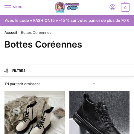
MENU
0
Avec le code « FASHION15 » -15 % sur votre panier de plus de 70 €
Accueil
Bottes Coréennes
/
Bottes Coréennes
FILTRES