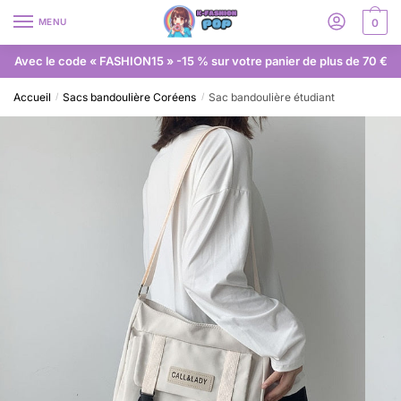
MENU
0
Avec le code « FASHION15 » -15 % sur votre panier de plus de 70 €
Accueil
Sacs bandoulière Coréens
Sac bandoulière étudiant
/
/