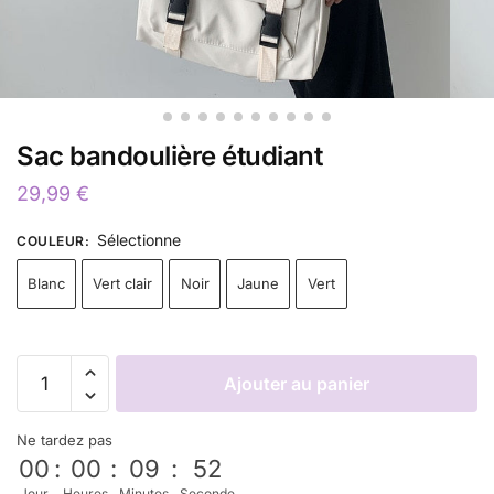
Sac bandoulière étudiant
29,99
€
Sélectionne
COULEUR
:
Blanc
Vert clair
Noir
Jaune
Vert
Ajouter au panier
Ne tardez pas
00
:
00
:
09
:
51
Jour
Heures
Minutes
Seconde