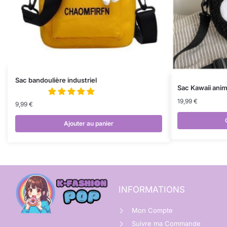
Sac bandoulière industriel
Sac Kawaii anim
19,99
€
9,99
€
Ajouter au panier
INFORMATIONS
Mon Compte
Suivre ma Commande