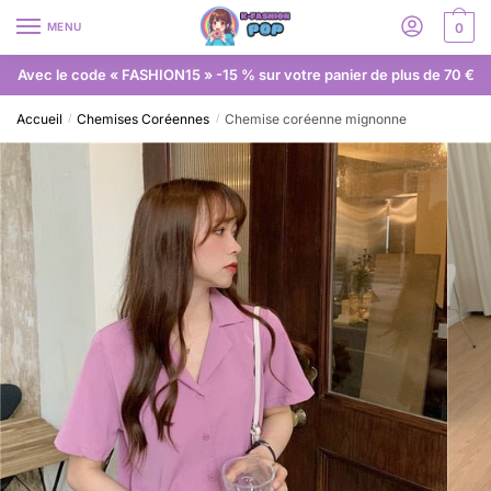
MENU
0
Avec le code « FASHION15 » -15 % sur votre panier de plus de 70 €
Accueil
Chemises Coréennes
Chemise coréenne mignonne
/
/