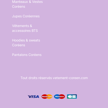
Manteaux & Vestes
Coréens
Jupes Coréennes
Vêtements &
accessoires BTS
Hoodies & sweats
Coréens
Pantalons Coréens
Tout droits réservés vetement-coreen.com