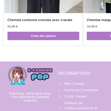
Chemise coréenne oversize avec cravate
Chemise margu
55,99
€
34,99
€
Choix des options
INFORMATIONS
Mon Compte
Suivre ma Commande
Exprimez votre style avec
F.A.Q/ Contact
nos vêtements coréens
uniques!
Politique de
remboursement et de