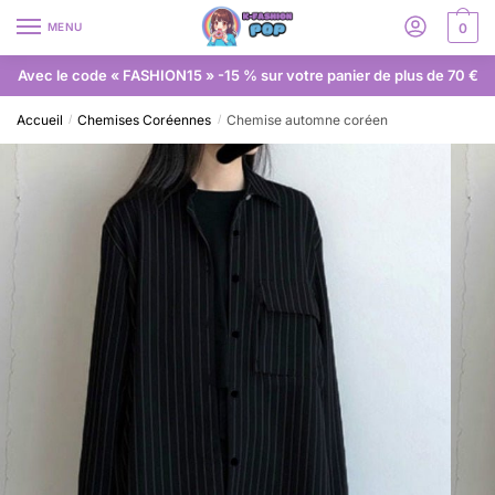
MENU
0
Avec le code « FASHION15 » -15 % sur votre panier de plus de 70 €
Accueil
Chemises Coréennes
Chemise automne coréen
/
/