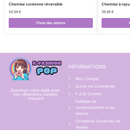
Chemise coréenne réversible
Chemise à rayu
54,99
€
39,99
€
Choix des options
INFORMATIONS
Mon Compte
Suivre ma Commande
Exprimez votre style avec
F.A.Q/ Contact
nos vêtements coréens
uniques!
Politique de
remboursement et de
retours
Conditions Générales de
Ventes