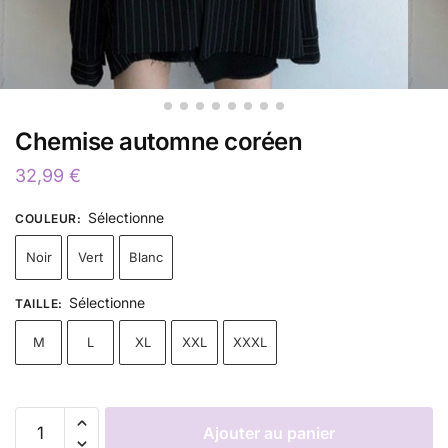
Chemise automne coréen
32,99
€
Sélectionne
COULEUR
:
Noir
Vert
Blanc
Sélectionne
TAILLE
:
M
L
XL
XXL
XXXL
Ajouter au panier