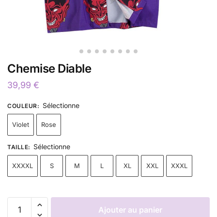
Chemise Diable
39,99
€
Sélectionne
COULEUR
:
Violet
Rose
Sélectionne
TAILLE
:
XXXXL
S
M
L
XL
XXL
XXXL
Ajouter au panier