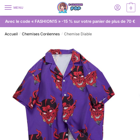
MENU
0
Avec le code « FASHION15 » -15 % sur votre panier de plus de 70 €
Accueil
Chemises Coréennes
Chemise Diable
/
/