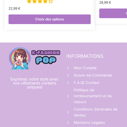
28,99
€
22,99
€
Choix des options
INFORMATIONS
Mon Compte
Suivre ma Commande
Exprimez votre style avec
F.A.Q/ Contact
nos vêtements coréens
uniques!
Politique de
remboursement et de
retours
Conditions Générales de
Ventes
Mentions Légales