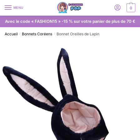
MENU
0
Avec le code « FASHION15 » -15 % sur votre panier de plus de 70 €
Accueil
Bonnets Coréens
Bonnet Oreilles de Lapin
/
/