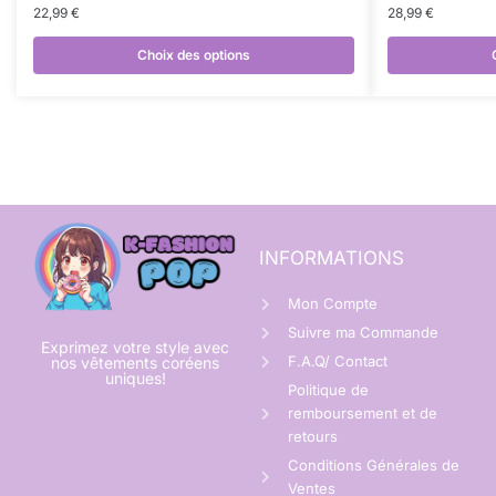
22,99
€
28,99
€
Choix des options
INFORMATIONS
Mon Compte
Suivre ma Commande
Exprimez votre style avec
F.A.Q/ Contact
nos vêtements coréens
uniques!
Politique de
remboursement et de
retours
Conditions Générales de
Ventes