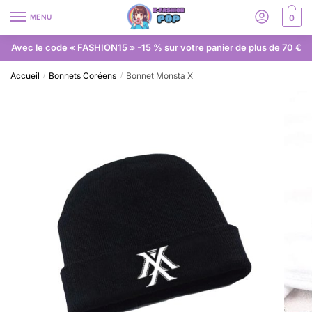
MENU
0
Avec le code « FASHION15 » -15 % sur votre panier de plus de 70 €
Accueil
Bonnets Coréens
Bonnet Monsta X
/
/