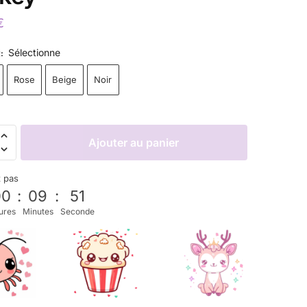
€
Sélectionne
R
:
Rose
Beige
Noir
Ajouter au panier
z pas
00
:
09
:
51
ures
Minutes
Seconde