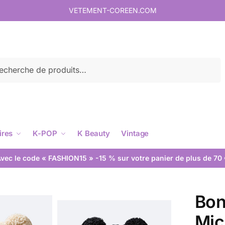
VETEMENT-COREEN.COM
rche
ires
K-POP
K Beauty
Vintage
vec le code « FASHION15 » -15 % sur votre panier de plus de 70
Bon
Mic