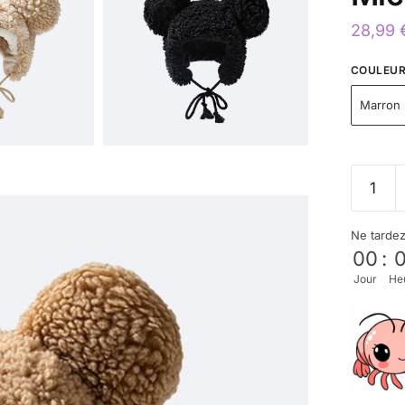
28,99
COULEU
Marron
Ne tarde
00
:
Jour
He