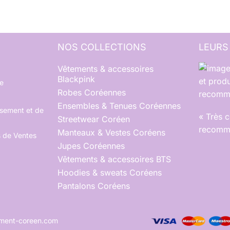
NOS COLLECTIONS
LEURS
Vêtements & accessoires
Blackpink
et produ
e
Robes Coréennes
recomma
Ensembles & Tenues Coréennes
rsement et de
« Très 
Streetwear Coréen
recomma
Manteaux & Vestes Coréens
s de Ventes
Jupes Coréennes
Vêtements & accessoires BTS
Hoodies & sweats Coréens
Pantalons Coréens
tement-coreen.com