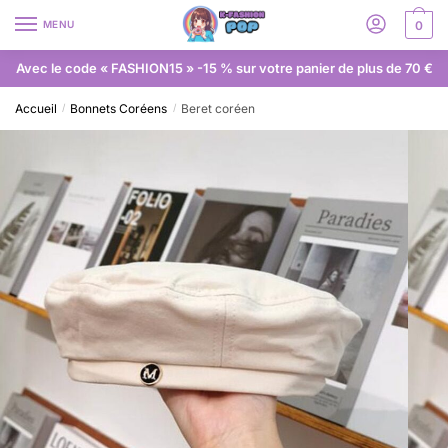
MENU
0
Avec le code « FASHION15 » -15 % sur votre panier de plus de 70 €
Accueil
Bonnets Coréens
Beret coréen
/
/