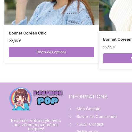
Bonnet Coréen Chic
Bonnet Coréen
22,99
€
22,99
€
Choix des options
INFORMATIONS
Mon Compte
Suivre ma Commande
Exprimez votre style avec
F.A.Q/ Contact
nos vêtements coréens
uniques!
Politique de