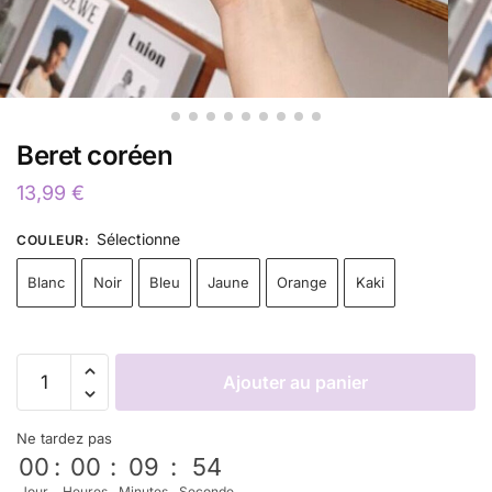
Beret coréen
13,99
€
Sélectionne
COULEUR
:
Blanc
Noir
Bleu
Jaune
Orange
Kaki
Ajouter au panier
Ne tardez pas
00
:
00
:
09
:
52
Jour
Heures
Minutes
Seconde