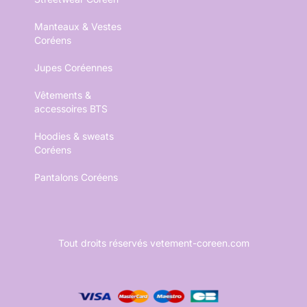
Manteaux & Vestes
Coréens
Jupes Coréennes
Vêtements &
accessoires BTS
Hoodies & sweats
Coréens
Pantalons Coréens
Tout droits réservés vetement-coreen.com