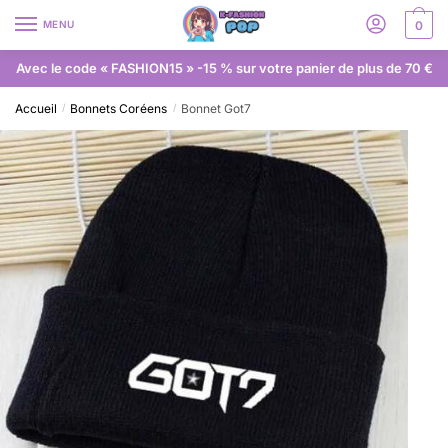
MENU
0
Avec le code « FASHION15 » -15 % sur votre panier de plus de 70 €
Accueil
Bonnets Coréens
Bonnet Got7
/
/