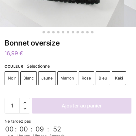
Bonnet oversize
16,99
€
Sélectionne
COULEUR
:
Noir
Blanc
Jaune
Marron
Rose
Bleu
Kaki
Ajouter au panier
Ne tardez pas
00
:
00
:
09
:
52
Jour
Heures
Minutes
Seconde