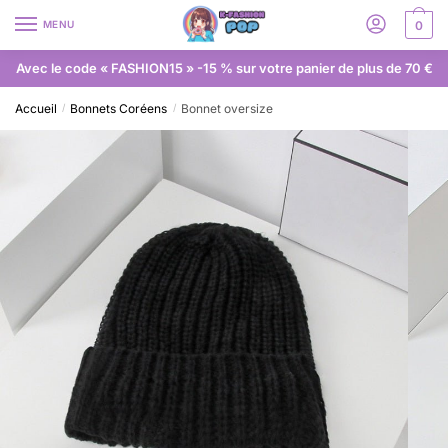
MENU
0
Avec le code « FASHION15 » -15 % sur votre panier de plus de 70 €
Accueil
Bonnets Coréens
Bonnet oversize
/
/