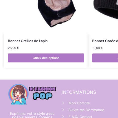
Bonnet Oreilles de Lapin
Bonnet Corée 
28,99
€
19,99
€
Choix des options
INFORMATIONS
Mon Compte
Suivre ma Commande
Exprimez votre style avec
F.A.Q/ Contact
nos vêtements coréens