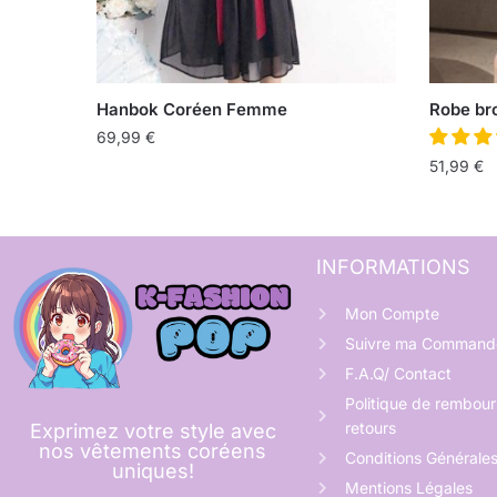
Hanbok Coréen Femme
Robe bro
69,99
€
51,99
€
INFORMATIONS
Mon Compte
Suivre ma Command
F.A.Q/ Contact
Politique de rembou
retours
Exprimez votre style avec
nos vêtements coréens
Conditions Générale
uniques!
Mentions Légales