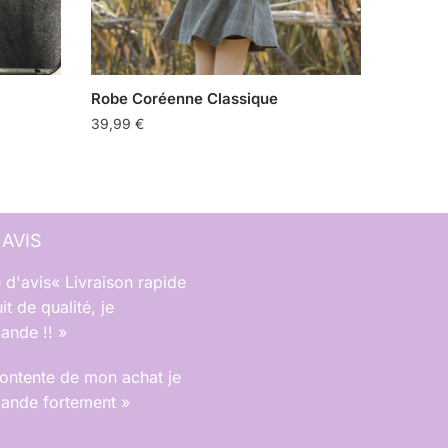
Robe Coréenne Classique
39,99
€
 AVIS
« Livraison rapide
it de qualité, je
nde !! »
contente de mon achat je
nde fortement »