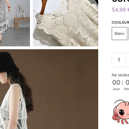
54,99
COULEU
Blanc
Ne tarde
00
:
Jour
He