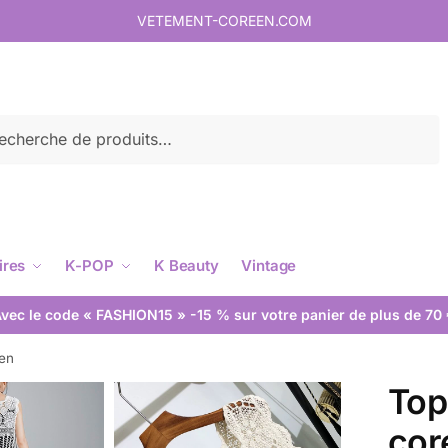
VETEMENT-COREEN.COM
rche
ires
K-POP
K Beauty
Vintage
vec le code « FASHION15 » -15 % sur votre panier de plus de 70
éen
Top
cor