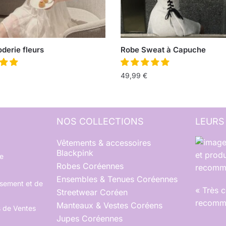
derie fleurs
Robe Sweat à Capuche
49,99
€
NOS COLLECTIONS
LEURS
Vêtements & accessoires
Blackpink
et produ
e
Robes Coréennes
recomma
Ensembles & Tenues Coréennes
rsement et de
« Très 
Streetwear Coréen
recomma
Manteaux & Vestes Coréens
s de Ventes
Jupes Coréennes