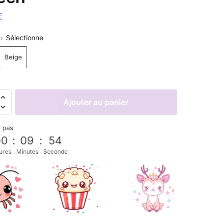
€
Sélectionne
R
:
Beige
Ajouter au panier
z pas
00
:
09
:
53
ures
Minutes
Seconde