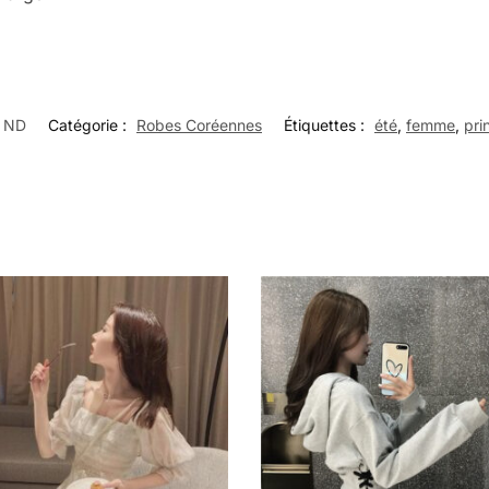
ND
Catégorie :
Robes Coréennes
Étiquettes :
été
,
femme
,
pri