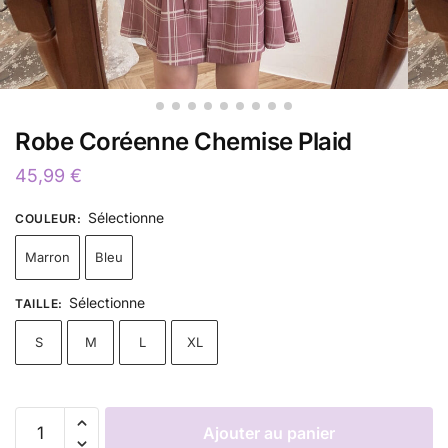
Robe Coréenne Chemise Plaid
45,99
€
Sélectionne
COULEUR
:
Marron
Bleu
Sélectionne
TAILLE
:
S
M
L
XL
Ajouter au panier