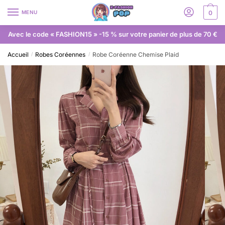
MENU
0
Avec le code « FASHION15 » -15 % sur votre panier de plus de 70 €
Accueil
Robes Coréennes
Robe Coréenne Chemise Plaid
/
/