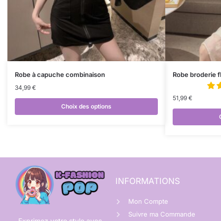
Robe à capuche combinaison
Robe broderie f
34,99
€
51,99
€
Choix des options
INFORMATIONS
Mon Compte
Suivre ma Commande
Exprimez votre style avec