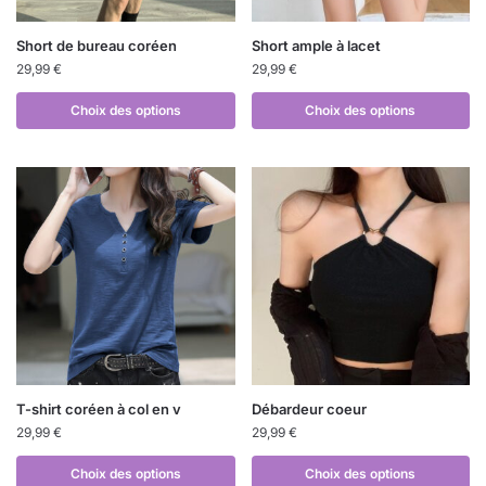
Short de bureau coréen
Short ample à lacet
29,99
€
29,99
€
Choix des options
Choix des options
T-shirt coréen à col en v
Débardeur coeur
29,99
€
29,99
€
Choix des options
Choix des options