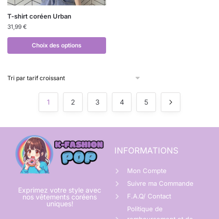
T-shirt coréen Urban
31,99
€
Choix des options
1
2
3
4
5
INFORMATIONS
Mon Compte
Suivre ma Commande
Exprimez votre style avec
F.A.Q/ Contact
nos vêtements coréens
uniques!
Politique de