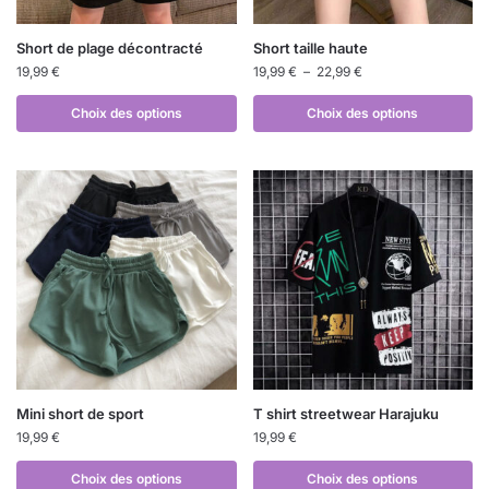
Short de plage décontracté
Short taille haute
19,99
€
19,99
€
–
22,99
€
Choix des options
Choix des options
Mini short de sport
T shirt streetwear Harajuku
19,99
€
19,99
€
Choix des options
Choix des options