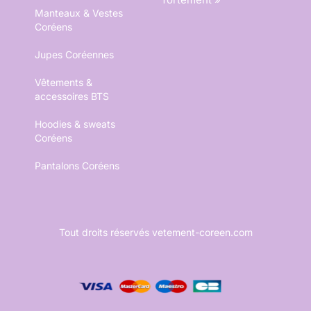
Manteaux & Vestes
Coréens
Jupes Coréennes
Vêtements &
accessoires BTS
Hoodies & sweats
Coréens
Pantalons Coréens
Tout droits réservés vetement-coreen.com