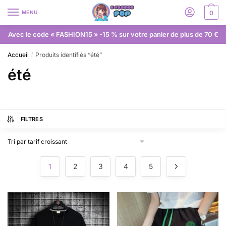
MENU
0
Avec le code « FASHION15 » -15 % sur votre panier de plus de 70 €
Accueil
Produits identifiés “été”
/
été
FILTRES
1
2
3
4
5