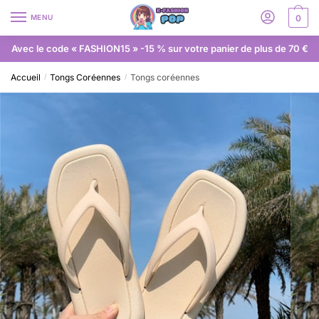
MENU
0
Avec le code « FASHION15 » -15 % sur votre panier de plus de 70 €
Accueil
Tongs Coréennes
Tongs coréennes
/
/