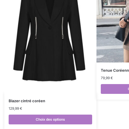
Tenue Coréenne
79,99
€
Blazer cintré coréen
129,99
€
Choix des options