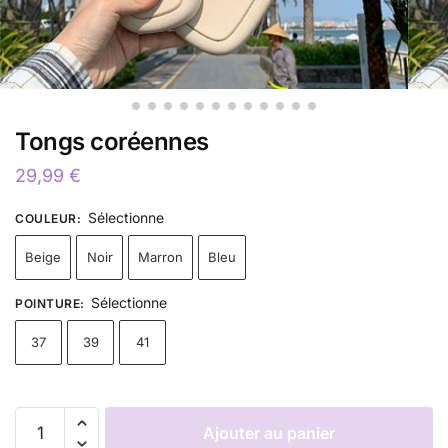
Tongs coréennes
29,99
€
Sélectionne
COULEUR
:
Beige
Noir
Marron
Bleu
Sélectionne
POINTURE
:
37
39
41
Ajouter au panier