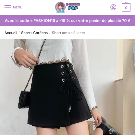
MENU
0
Avec le code « FASHION15 » -15 % sur votre panier de plus de 70 €
Accueil
Shorts Coréens
Short ample à lacet
/
/