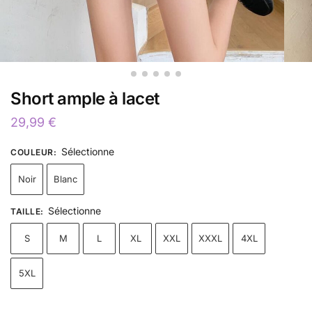
Short ample à lacet
29,99
€
Sélectionne
COULEUR
:
Noir
Blanc
Sélectionne
TAILLE
:
S
M
L
XL
XXL
XXXL
4XL
5XL