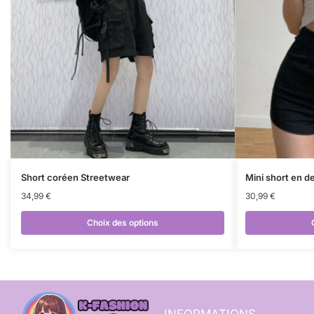
Short coréen Streetwear
Mini short en d
34,99
€
30,99
€
Choix des options
INFORMATIONS