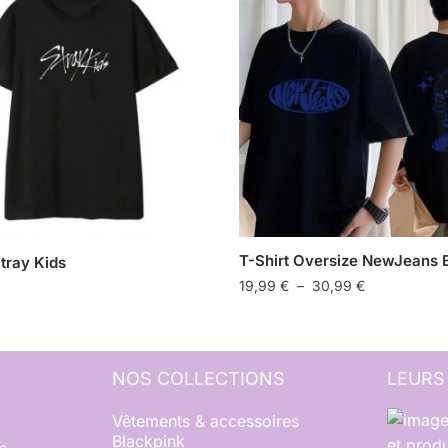
T-Shirt Oversize NewJeans 
Stray Kids
19,99
€
–
30,99
€
NOS COLLECTIONS
LEURS
Vêtements & accessoires
Blackpink
et produ
e