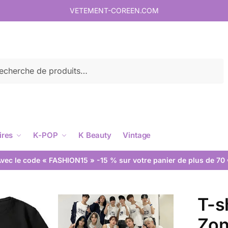
VETEMENT-COREEN.COM
rche
ires
K-POP
K Beauty
Vintage
vec le code « FASHION15 » -15 % sur votre panier de plus de 70
T-s
Zo