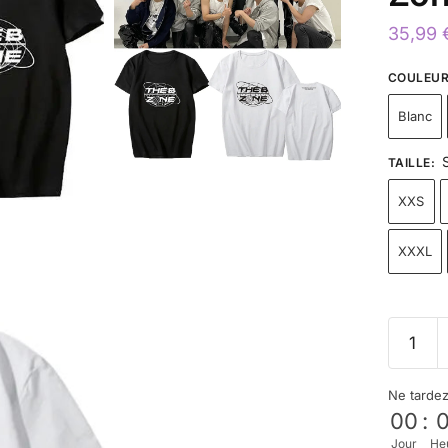
35,99
COULEU
Blanc
TAILLE
:
XXS
XXXL
Ne tarde
00
:
Jour
He