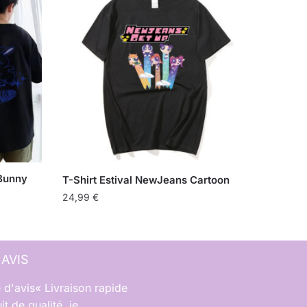
Bunny
T-Shirt Estival NewJeans Cartoon
24,99
€
 AVIS
« Livraison rapide
it de qualité, je