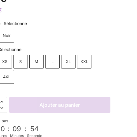
€
Sélectionne
R
:
Noir
Sélectionne
XS
S
M
L
XL
XXL
4XL
Ajouter au panier
z pas
00
:
09
:
53
ures
Minutes
Seconde