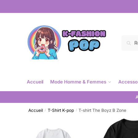
Reche
Accueil
Mode Homme & Femmes
Accesso
A
Accueil
T-Shirt K-pop
T-shirt The Boyz B Zone
/
/