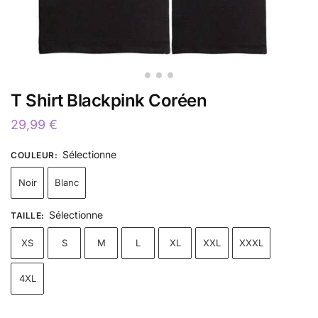
T Shirt Blackpink Coréen
29,99
€
Sélectionne
COULEUR
:
Noir
Blanc
Sélectionne
TAILLE
:
XS
S
M
L
XL
XXL
XXXL
4XL