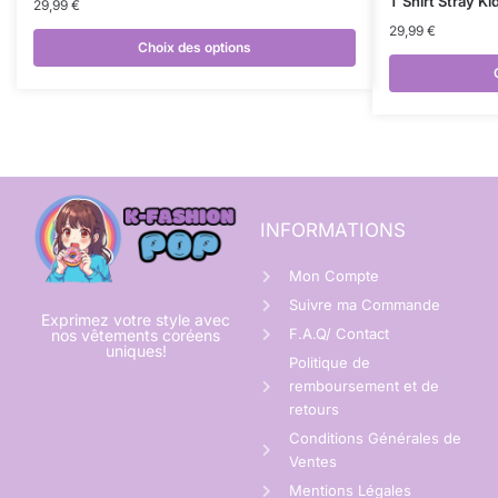
T Shirt Stray K
29,99
€
29,99
€
Choix des options
INFORMATIONS
Mon Compte
Suivre ma Commande
Exprimez votre style avec
F.A.Q/ Contact
nos vêtements coréens
uniques!
Politique de
remboursement et de
retours
Conditions Générales de
Ventes
Mentions Légales