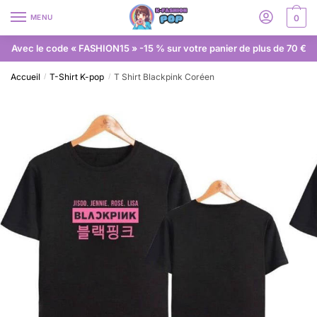
MENU
0
Avec le code « FASHION15 » -15 % sur votre panier de plus de 70 €
Accueil
T-Shirt K-pop
T Shirt Blackpink Coréen
/
/