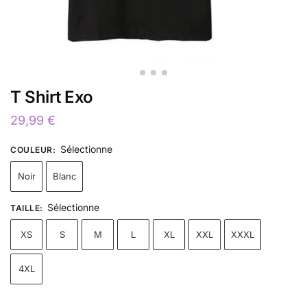
T Shirt Exo
29,99
€
Sélectionne
COULEUR
:
Noir
Blanc
Sélectionne
TAILLE
:
XS
S
M
L
XL
XXL
XXXL
4XL