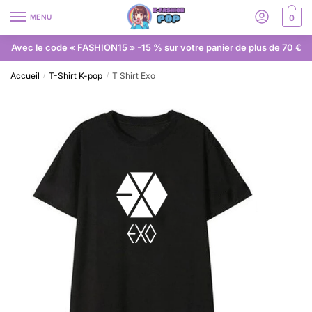
MENU
0
Avec le code « FASHION15 » -15 % sur votre panier de plus de 70 €
Accueil
T-Shirt K-pop
T Shirt Exo
/
/