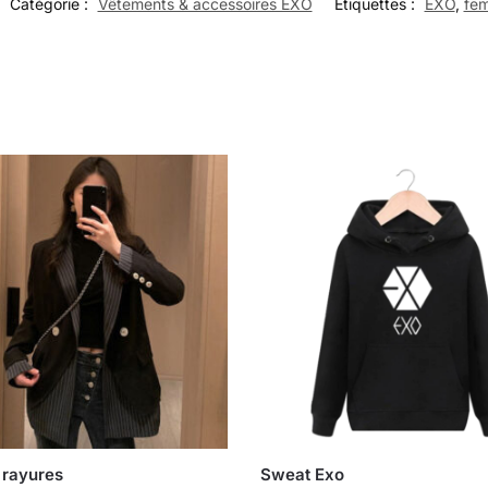
Catégorie :
Vêtements & accessoires EXO
Étiquettes :
EXO
,
fe
 rayures
Sweat Exo