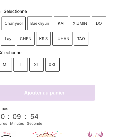
Sélectionne
S
:
Chanyeol
Baekhyun
KAI
XIUMIN
DO
Lay
CHEN
KRIS
LUHAN
TAO
Sélectionne
M
L
XL
XXL
Ajouter au panier
z pas
00
:
09
:
53
ures
Minutes
Seconde