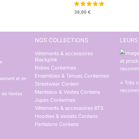
39,99
€
NOS COLLECTIONS
LEURS
Vêtements & accessoires
Blackpink
et produ
e
Robes Coréennes
recomma
Ensembles & Tenues Coréennes
rsement et de
« Très 
Streetwear Coréen
recomma
Manteaux & Vestes Coréens
s de Ventes
Jupes Coréennes
Vêtements & accessoires BTS
Hoodies & sweats Coréens
Pantalons Coréens