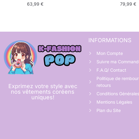
63,99
€
79,99
€
INFORMATIONS
Mon Compte
Suivre ma Command
F.A.Q/ Contact
Politique de rembou
retours
Exprimez votre style avec
nos vêtements coréens
Conditions Générale
uniques!
Mentions Légales
Plan du Site