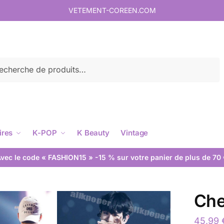
VETEMENT-COREEN.COM
rche
ires
K-POP
K Beauty
Vintage
vec le code « FASHION15 » -15 % sur votre panier de plus de 70
Che
45,99