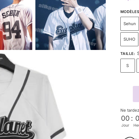
MODÈLE
Sehun
SUHO
TAILLE
:
S
Ne tarde
00
:
Jour
He