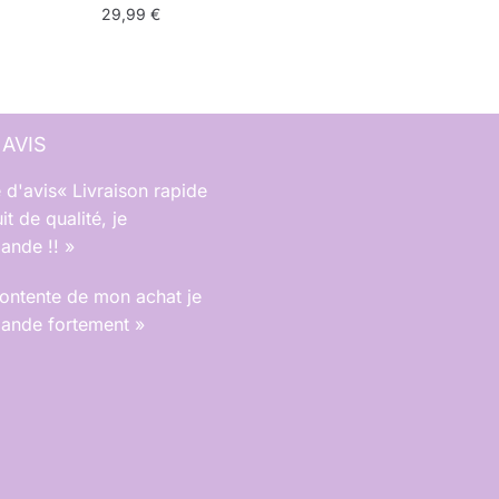
29,99
€
 AVIS
« Livraison rapide
it de qualité, je
nde !! »
contente de mon achat je
nde fortement »