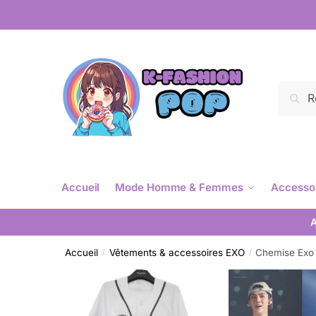
Reche
Accueil
Mode Homme & Femmes
Accesso
A
Accueil
Vêtements & accessoires EXO
Chemise Exo
/
/