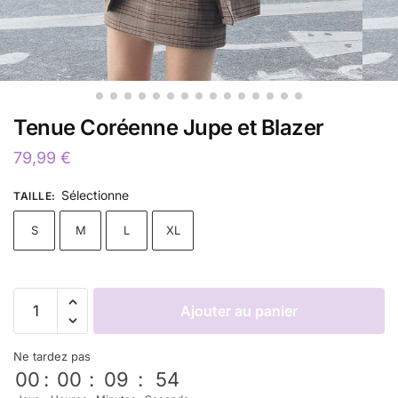
Tenue Coréenne Jupe et Blazer
79,99
€
Sélectionne
TAILLE
:
S
M
L
XL
Ajouter au panier
Ne tardez pas
00
:
00
:
09
:
52