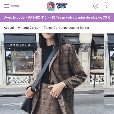
MENU
0
Avec le code « FASHION15 » -15 % sur votre panier de plus de 70 €
Accueil
Vintage Coréen
Tenue Coréenne Jupe et Blazer
/
/