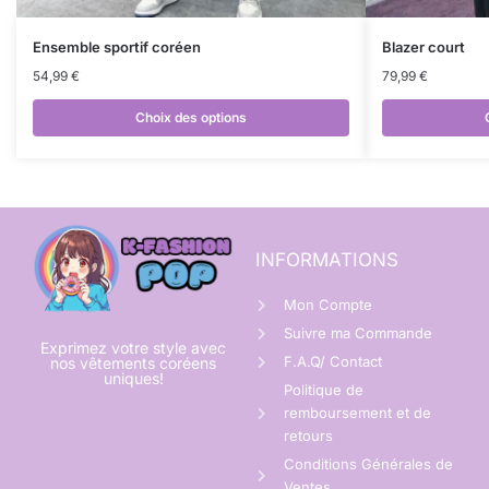
Ensemble sportif coréen
Blazer court
54,99
€
79,99
€
Choix des options
INFORMATIONS
Mon Compte
Suivre ma Commande
Exprimez votre style avec
F.A.Q/ Contact
nos vêtements coréens
uniques!
Politique de
remboursement et de
retours
Conditions Générales de
Ventes