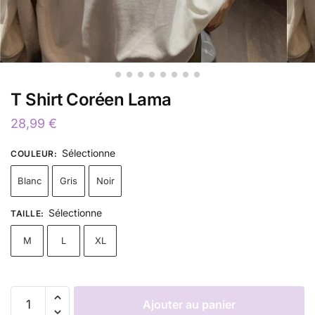
T Shirt Coréen Lama
28,99
€
Sélectionne
COULEUR
:
Blanc
Gris
Noir
Sélectionne
TAILLE
:
M
L
XL
Ajouter au panier