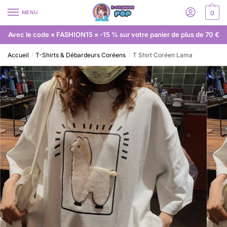
MENU
0
Avec le code « FASHION15 » -15 % sur votre panier de plus de 70 €
Accueil
T-Shirts & Débardeurs Coréens
T Shirt Coréen Lama
/
/