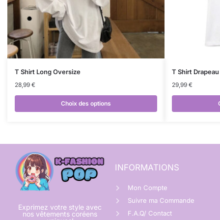
T Shirt Long Oversize
T Shirt Drapea
28,99
€
29,99
€
Choix des options
INFORMATIONS
Mon Compte
Suivre ma Commande
Exprimez votre style avec
F.A.Q/ Contact
nos vêtements coréens