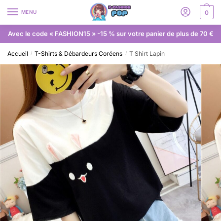
MENU
0
Avec le code « FASHION15 » -15 % sur votre panier de plus de 70 €
Accueil
T-Shirts & Débardeurs Coréens
T Shirt Lapin
/
/