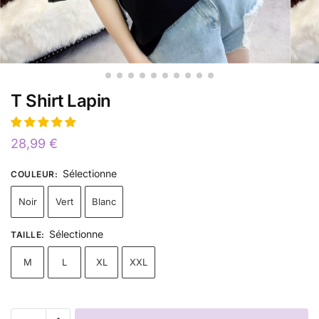
T Shirt Lapin
28,99
€
Sélectionne
COULEUR
:
Noir
Vert
Blanc
Sélectionne
TAILLE
:
M
L
XL
XXL