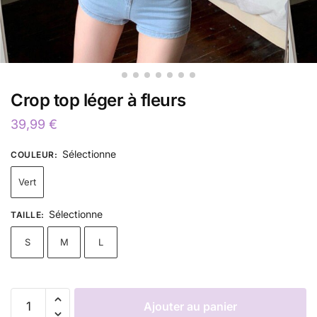
Crop top léger à fleurs
39,99
€
Sélectionne
COULEUR
:
Vert
Sélectionne
TAILLE
:
S
M
L
Ajouter au panier