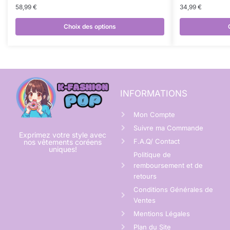
58,99
€
34,99
€
Choix des options
INFORMATIONS
Mon Compte
Suivre ma Commande
Exprimez votre style avec
F.A.Q/ Contact
nos vêtements coréens
uniques!
Politique de
remboursement et de
retours
Conditions Générales de
Ventes
Mentions Légales
Plan du Site