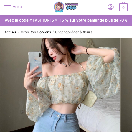
MENU
0
Avec le code « FASHION15 » -15 % sur votre panier de plus de 70 €
Accueil
Crop-top Coréens
Crop top léger à fleurs
/
/