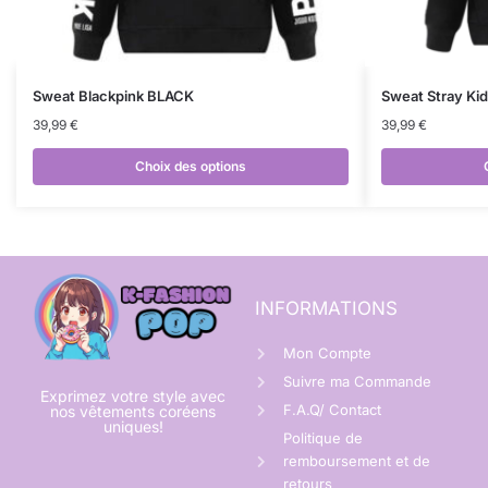
Sweat Blackpink BLACK
Sweat Stray Ki
39,99
€
39,99
€
Choix des options
INFORMATIONS
Mon Compte
Suivre ma Commande
Exprimez votre style avec
F.A.Q/ Contact
nos vêtements coréens
uniques!
Politique de
remboursement et de
retours