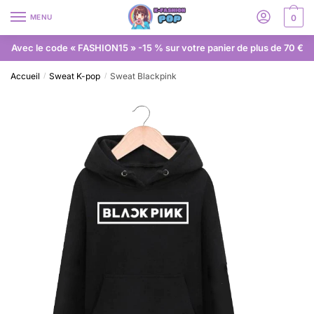
MENU
0
Avec le code « FASHION15 » -15 % sur votre panier de plus de 70 €
Accueil
Sweat K-pop
Sweat Blackpink
/
/