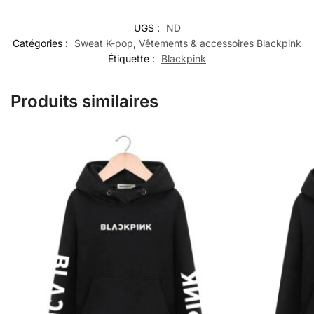
UGS :
ND
Catégories :
Sweat K-pop
,
Vêtements & accessoires Blackpink
Étiquette :
Blackpink
Produits similaires