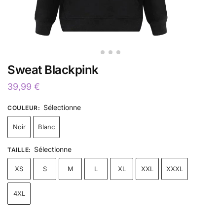
Sweat Blackpink
39,99
€
Sélectionne
COULEUR
:
Noir
Blanc
Sélectionne
TAILLE
:
XS
S
M
L
XL
XXL
XXXL
4XL