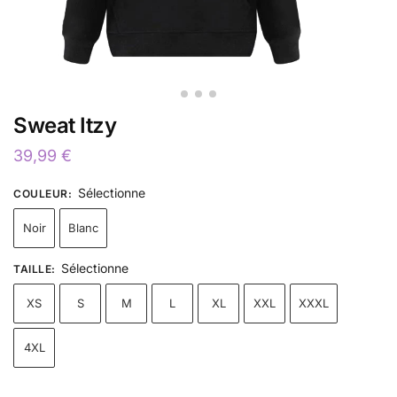
Sweat Itzy
39,99
€
Sélectionne
COULEUR
:
Noir
Blanc
Sélectionne
TAILLE
:
XS
S
M
L
XL
XXL
XXXL
4XL