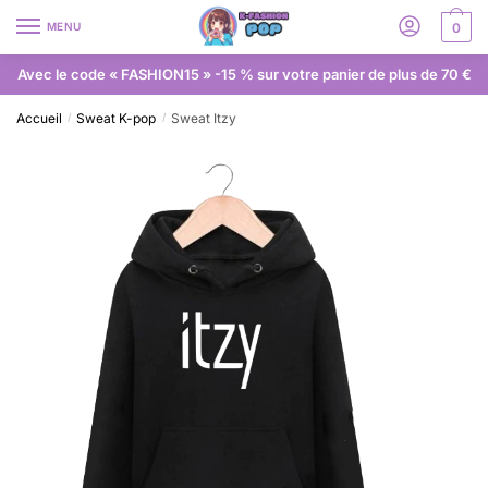
MENU
0
Avec le code « FASHION15 » -15 % sur votre panier de plus de 70 €
Accueil
Sweat K-pop
Sweat Itzy
/
/