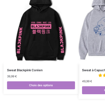
Sweat Blackpink Coréen
Sweat à Capuc
39,99
€
49,99
€
Choix des options