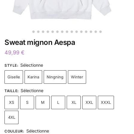
Sweat mignon Aespa
49,99
€
Sélectionne
STYLE
:
Giselle
Karina
Ningning
Winter
Sélectionne
TAILLE
:
XS
S
M
L
XL
XXL
XXXL
4XL
Sélectionne
COULEUR
: