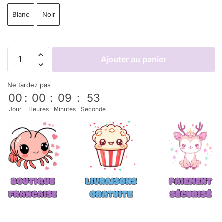
Blanc
Noir
Ajouter au panier
Ne tardez pas
00
:
00
:
09
:
52
Jour
Heures
Minutes
Seconde