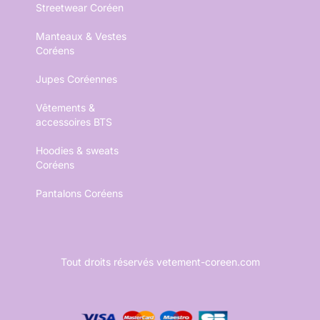
Streetwear Coréen
Manteaux & Vestes
Coréens
Jupes Coréennes
Vêtements &
accessoires BTS
Hoodies & sweats
Coréens
Pantalons Coréens
Tout droits réservés vetement-coreen.com