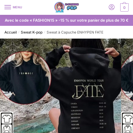
MENU
0
Avec le code « FASHION15 » -15 % sur votre panier de plus de 70 €
Accueil
Sweat K-pop
Sweat à Capuche ENHYPEN FATE
/
/