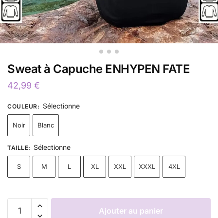
Sweat à Capuche ENHYPEN FATE
42,99
€
Sélectionne
COULEUR
:
Noir
Blanc
Sélectionne
TAILLE
:
S
M
L
XL
XXL
XXXL
4XL
Ajouter au panier