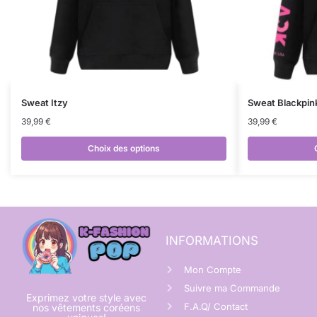
Sweat Itzy
Sweat Blackpin
39,99
€
39,99
€
Choix des options
INFORMATIONS
Mon Compte
Suivre ma Commande
Exprimez votre style avec
F.A.Q/ Contact
nos vêtements coréens