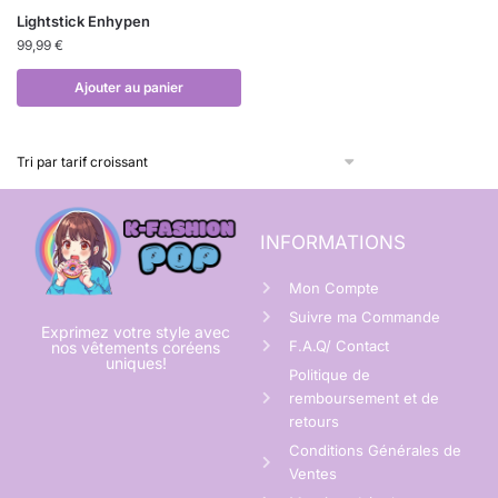
Lightstick Enhypen
99,99
€
Ajouter au panier
INFORMATIONS
Mon Compte
Suivre ma Commande
Exprimez votre style avec
F.A.Q/ Contact
nos vêtements coréens
uniques!
Politique de
remboursement et de
retours
Conditions Générales de
Ventes