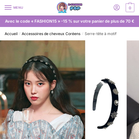
MENU
0
Avec le code « FASHION15 » -15 % sur votre panier de plus de 70 €
Accueil
Accessoires de cheveux Coréens
Serre-tête à motif
/
/