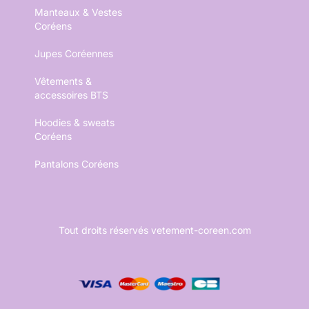
Manteaux & Vestes
Coréens
Jupes Coréennes
Vêtements &
accessoires BTS
Hoodies & sweats
Coréens
Pantalons Coréens
Tout droits réservés vetement-coreen.com