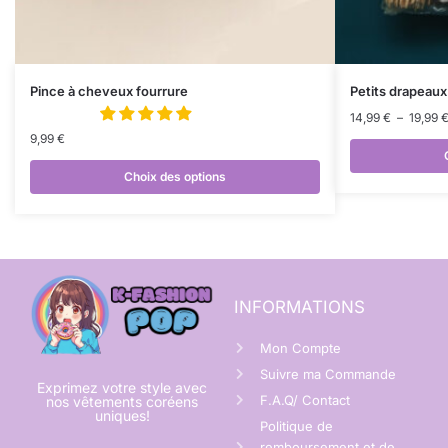
Pince à cheveux fourrure
Petits drapeau
14,99
€
–
19,99
9,99
€
Choix des options
INFORMATIONS
Mon Compte
Suivre ma Commande
Exprimez votre style avec
F.A.Q/ Contact
nos vêtements coréens
uniques!
Politique de
remboursement et de