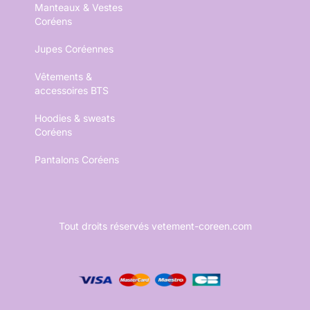
Manteaux & Vestes
Coréens
Jupes Coréennes
Vêtements &
accessoires BTS
Hoodies & sweats
Coréens
Pantalons Coréens
Tout droits réservés vetement-coreen.com