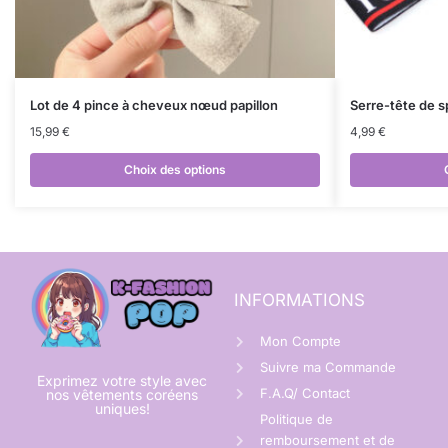
Lot de 4 pince à cheveux nœud papillon
Serre-tête de s
15,99
€
4,99
€
Choix des options
INFORMATIONS
Mon Compte
Suivre ma Commande
Exprimez votre style avec
F.A.Q/ Contact
nos vêtements coréens
uniques!
Politique de
remboursement et de