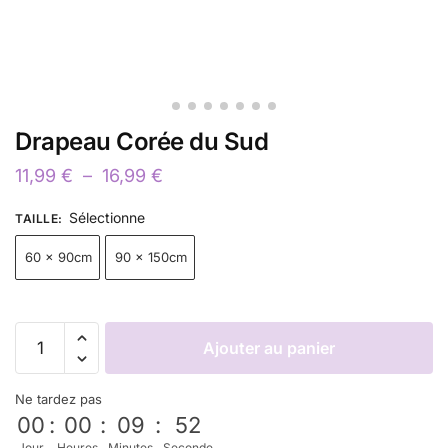
Drapeau Corée du Sud
11,99
€
–
16,99
€
Sélectionne
TAILLE
:
60 x 90cm
90 x 150cm
Ajouter au panier
Ne tardez pas
00
:
00
:
09
:
52
Jour
Heures
Minutes
Seconde