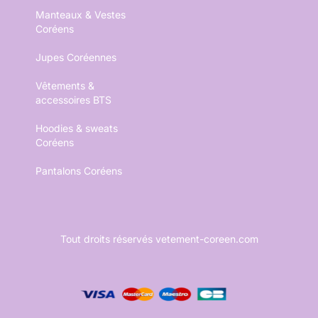
Manteaux & Vestes
Coréens
Jupes Coréennes
Vêtements &
accessoires BTS
Hoodies & sweats
Coréens
Pantalons Coréens
Tout droits réservés vetement-coreen.com