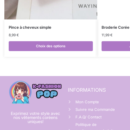
Pince à cheveux simple
Broderie Corée
8,99
€
11,99
€
Choix des options
INFORMATIONS
Mon Compte
Suivre ma Commande
Exprimez votre style avec
F.A.Q/ Contact
nos vêtements coréens
uniques!
Politique de