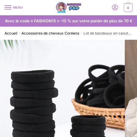
MENU
0
Avec le code « FASHION15 » -15 % sur votre panier de plus de 70 €
Accueil
Accessoires de cheveux Coréens
Lot de bandeaux en caoutchouc
/
/