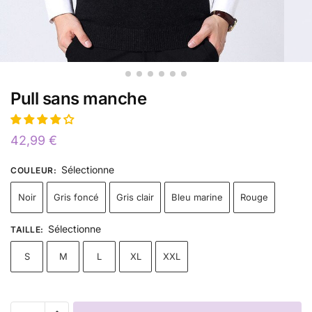
Pull sans manche
42,99
€
Sélectionne
COULEUR
:
Noir
Gris foncé
Gris clair
Bleu marine
Rouge
Sélectionne
TAILLE
:
S
M
L
XL
XXL