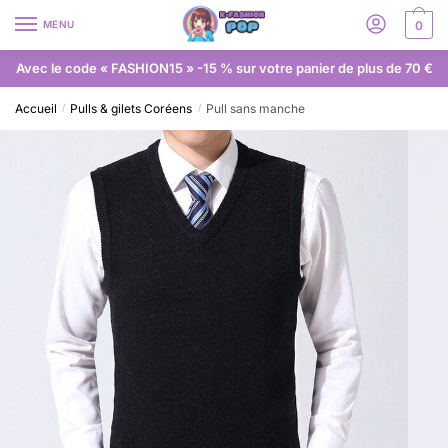
MENU
0
Avec le code « FASHION15 » -15 % sur votre panier de plus de 70 €
Accueil
Pulls & gilets Coréens
Pull sans manche
/
/