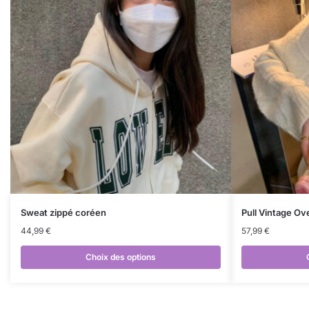
Sweat zippé coréen
Pull Vintage Ov
44,99
€
57,99
€
Choix des options