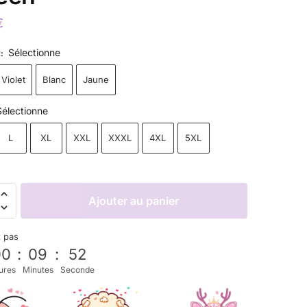
€
Sélectionne
R
:
Violet
Blanc
Jaune
Sélectionne
L
XL
XXL
XXXL
4XL
5XL
Ajouter au panier
z pas
00
:
09
:
50
ures
Minutes
Seconde