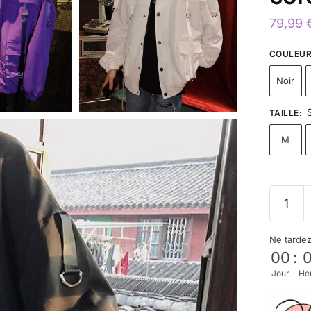
79,99
COULEU
Noir
TAILLE
:
M
Ne tarde
00
:
Jour
He