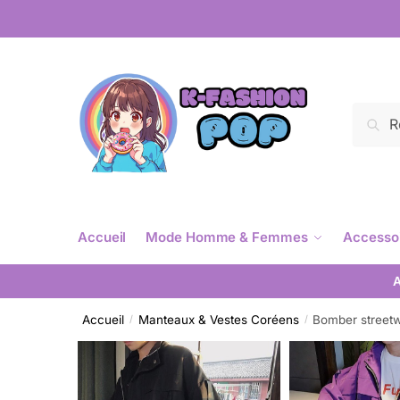
Reche
Accueil
Mode Homme & Femmes
Accesso
A
Accueil
Manteaux & Vestes Coréens
Bomber street
/
/