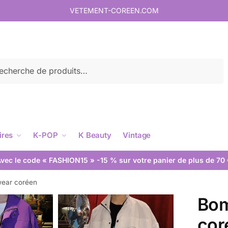
VETEMENT-COREEN.COM
rche
ires
K-POP
K Beauty
Vintage
vec le code « FASHION15 » -15 % sur votre panier de plus de 70
wear coréen
Bom
cor