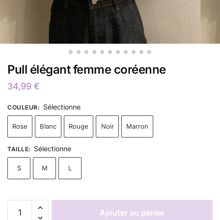
Pull élégant femme coréenne
34,99
€
Sélectionne
COULEUR
:
Rose
Blanc
Rouge
Noir
Marron
Sélectionne
TAILLE
:
S
M
L
Ajouter au panier