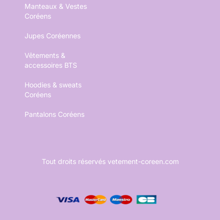
Manteaux & Vestes
Coréens
Jupes Coréennes
Vêtements &
accessoires BTS
Hoodies & sweats
Coréens
Pantalons Coréens
Tout droits réservés vetement-coreen.com