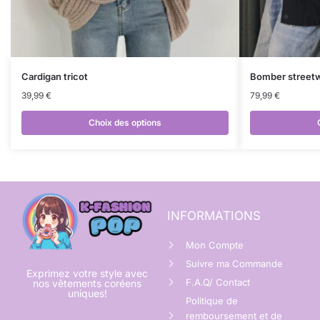
Cardigan tricot
Bomber street
39,99
€
79,99
€
Choix des options
INFORMATIONS
Mon Compte
Suivre ma Commande
Exprimez votre style avec
F.A.Q/ Contact
nos vêtements coréens
uniques!
Politique de
remboursement et de