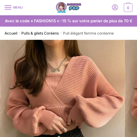
MENU
0
Avec le code « FASHION15 » -15 % sur votre panier de plus de 70 €
Accueil
Pulls & gilets Coréens
Pull élégant femme coréenne
/
/