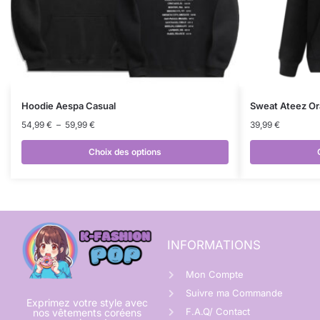
Hoodie Aespa Casual
Sweat Ateez O
54,99
€
–
59,99
€
39,99
€
Choix des options
INFORMATIONS
Mon Compte
Suivre ma Commande
Exprimez votre style avec
F.A.Q/ Contact
nos vêtements coréens