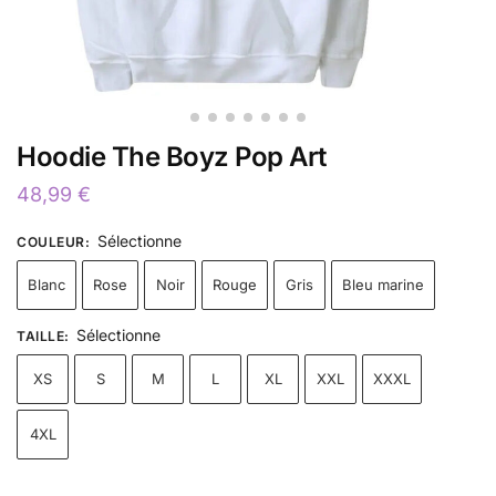
Hoodie The Boyz Pop Art
48,99
€
Sélectionne
COULEUR
:
Blanc
Rose
Noir
Rouge
Gris
Bleu marine
Sélectionne
TAILLE
:
XS
S
M
L
XL
XXL
XXXL
4XL