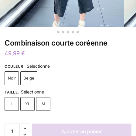
Combinaison courte coréenne
49,99
€
Sélectionne
COULEUR
:
Noir
Beige
Sélectionne
TAILLE
:
L
XL
M
Ajouter au panier