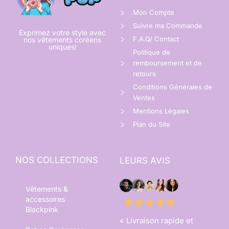
Mon Compte
Suivre ma Commande
Exprimez votre style avec
F.A.Q/ Contact
nos vêtements coréens
uniques!
Politique de
remboursement et de
retours
Conditions Générales de
Ventes
Mentions Légales
Plan du Site
NOS COLLECTIONS
LEURS AVIS
Vêtements &
accessoires
Blackpink
« Livraison rapide et