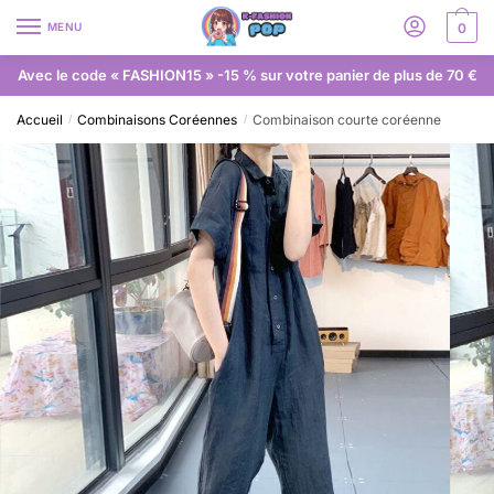
MENU
0
Avec le code « FASHION15 » -15 % sur votre panier de plus de 70 €
Accueil
Combinaisons Coréennes
Combinaison courte coréenne
/
/