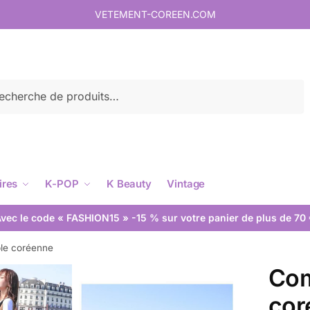
VETEMENT-COREEN.COM
rche
ires
K-POP
K Beauty
Vintage
vec le code « FASHION15 » -15 % sur votre panier de plus de 70
le coréenne
Com
cor