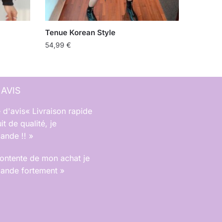
Tenue Korean Style
54,99
€
 AVIS
« Livraison rapide
it de qualité, je
nde !! »
contente de mon achat je
nde fortement »