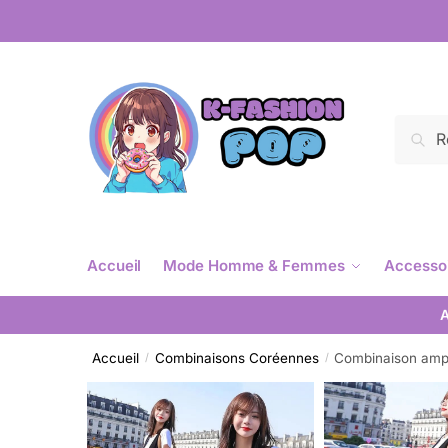
Reche
Accueil
Mode Homme & Femmes
Accesso
A
Accueil
Combinaisons Coréennes
Combinaison amp
/
/