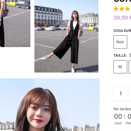
39,99
COULEU
Noir
TAILLE
:
M
Ne tarde
00
:
Jour
He