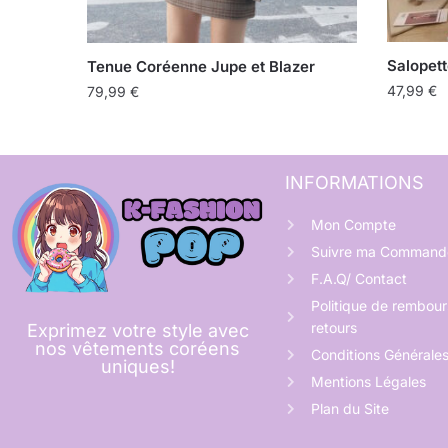
Salopett
Tenue Coréenne Jupe et Blazer
47,99
€
79,99
€
INFORMATIONS
Mon Compte
Suivre ma Command
F.A.Q/ Contact
Politique de rembou
retours
Exprimez votre style avec
nos vêtements coréens
Conditions Générale
uniques!
Mentions Légales
Plan du Site