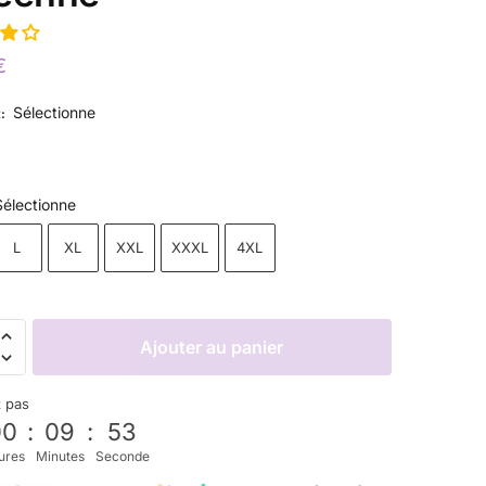
€
Sélectionne
R
:
Sélectionne
L
XL
XXL
XXXL
4XL
Ajouter au panier
z pas
00
:
09
:
52
ures
Minutes
Seconde