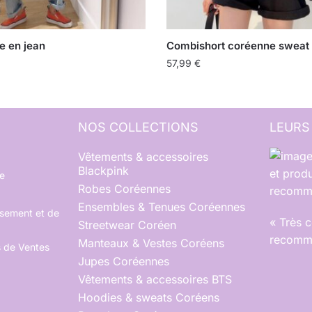
e en jean
Combishort coréenne sweat
57,99
€
NOS COLLECTIONS
LEURS
Vêtements & accessoires
Blackpink
et produ
e
Robes Coréennes
recomma
Ensembles & Tenues Coréennes
rsement et de
« Très 
Streetwear Coréen
recomma
Manteaux & Vestes Coréens
s de Ventes
Jupes Coréennes
Vêtements & accessoires BTS
Hoodies & sweats Coréens