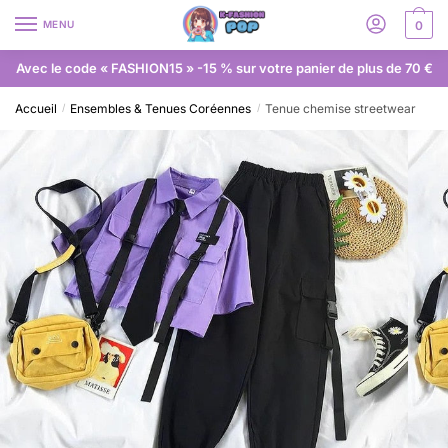
MENU
0
Avec le code « FASHION15 » -15 % sur votre panier de plus de 70 €
Accueil
Ensembles & Tenues Coréennes
Tenue chemise streetwear
/
/