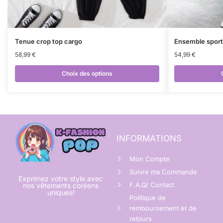
Tenue crop top cargo
Ensemble sport
58,99
€
54,99
€
Choix des options
INFORMATIONS
Mon Compte
Suivre ma Commande
Exprimez votre style avec
F.A.Q/ Contact
nos vêtements coréens
uniques!
Politique de
remboursement et de
retours