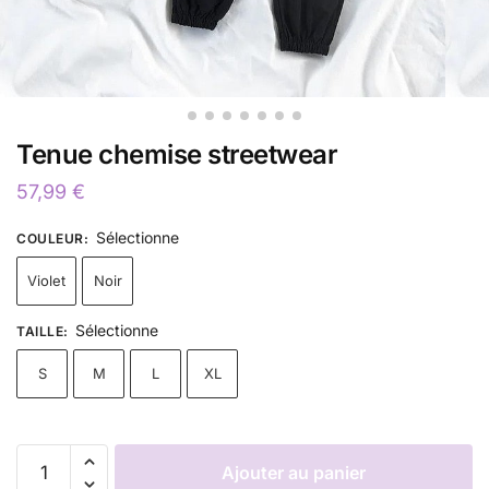
Tenue chemise streetwear
57,99
€
Sélectionne
COULEUR
:
Violet
Noir
Sélectionne
TAILLE
:
S
M
L
XL
Ajouter au panier